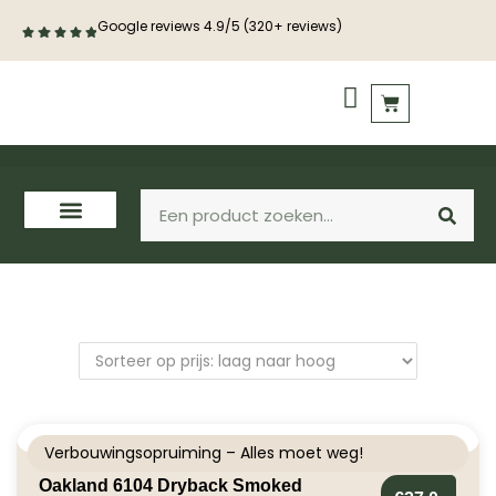
Google reviews 4.9/5 (320+ reviews)
PVC vloeren
Houten vloeren
Verbouwingsopruiming – Alles moet weg!
Oakland 6104 Dryback Smoked