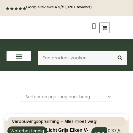
Google reviews 4.9/5 (320+ reviews)
PVC vloeren
Houten vloeren
Verbouwingsopruiming – Alles moet weg!
Aqua Laminaat Licht Grijs Eiken V-
Waterbestendig
€
37,5