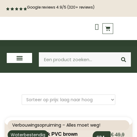
Google reviews 4.9/5 (320+ reviews)
PVC vloeren
Houten vloeren
Verbouwingsopruiming – Alles moet weg!
Silent Rigid Click PVC brown
Waterbestendig
€
49,9