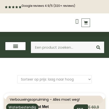
Google reviews 4.9/5 (320+ reviews)
PVC vloeren
Houten vloeren
Verbouwingsopruiming – Alles moet weg!
Klik PVC Visgraat Met
Waterbestendig
€
60,9