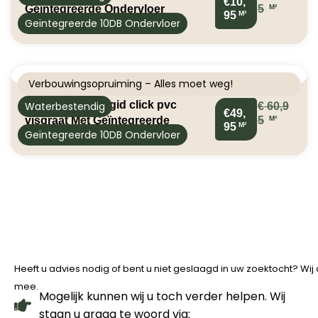
€10,
M²
Geïntegreerde Ondervloer
5
M²
95
Geïntegreerde 10DB Ondervloer
Verbouwingsopruiming – Alles moet weg!
TFD r05 ossis rigid click pvc
Waterbestendig
€
60,9
€49,
M²
visgraat Met Geïntegreerde
5
M²
95
Geïntegreerde 10DB Ondervloer
Ondervloer
Heeft u advies nodig of bent u niet geslaagd in uw zoektocht? Wi
mee.
Mogelijk kunnen wij u toch verder helpen. Wij
staan u graag te woord via: