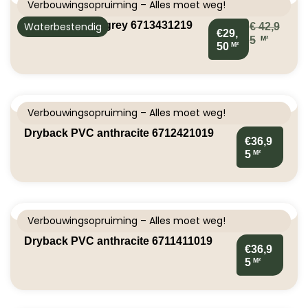
Verbouwingsopruiming – Alles moet weg!
Click PVC light grey 6713431219
Waterbestendig
€
42,9
€29,
M²
5
M²
50
Verbouwingsopruiming – Alles moet weg!
Dryback PVC anthracite 6712421019
€36,9
M²
5
Verbouwingsopruiming – Alles moet weg!
Dryback PVC anthracite 6711411019
€36,9
M²
5