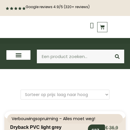
Google reviews 4.9/5 (320+ reviews)
PVC vloeren
Houten vloeren
Verbouwingsopruiming – Alles moet weg!
Dryback PVC light grey
€
36,9