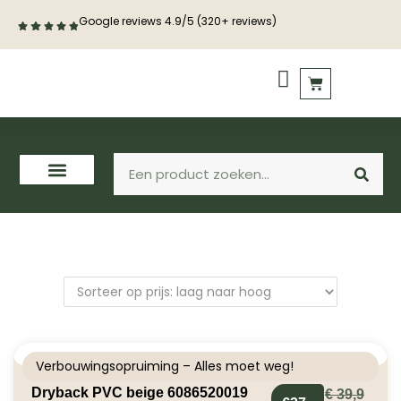
Google reviews 4.9/5 (320+ reviews)
PVC vloeren
Houten vloeren
Verbouwingsopruiming – Alles moet weg!
Dryback PVC beige 6086520019
€
39,9