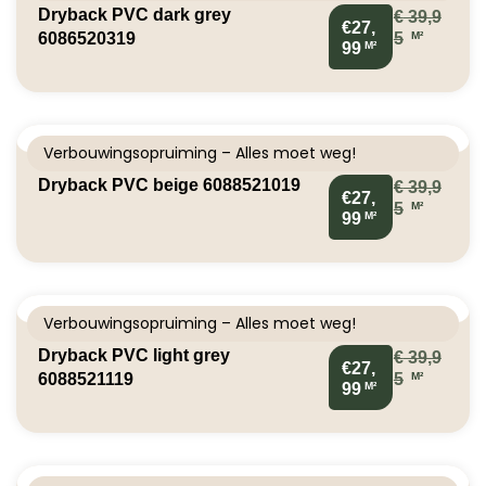
Dryback PVC dark grey
€
39,9
€27,
M²
6086520319
5
M²
99
Verbouwingsopruiming – Alles moet weg!
Dryback PVC beige 6088521019
€
39,9
€27,
M²
5
M²
99
Verbouwingsopruiming – Alles moet weg!
Dryback PVC light grey
€
39,9
€27,
M²
6088521119
5
M²
99