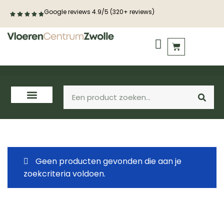
Google reviews 4.9/5 (320+ reviews)
PVC vloeren
Houten vloeren
Geen producten gevonden die aan je
zoekcriteria voldoen.