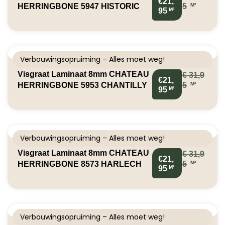
€21,
M²
HERRINGBONE 5947 HISTORIC
5
M²
95
OAK
Verbouwingsopruiming – Alles moet weg!
Visgraat Laminaat 8mm CHATEAU
€
31,9
€21,
M²
HERRINGBONE 5953 CHANTILLY
5
M²
95
OAK
Verbouwingsopruiming – Alles moet weg!
Visgraat Laminaat 8mm CHATEAU
€
31,9
€21,
M²
HERRINGBONE 8573 HARLECH
5
M²
95
OAK
Verbouwingsopruiming – Alles moet weg!