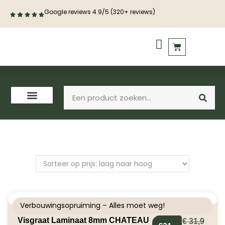
Google reviews 4.9/5 (320+ reviews)
PVC vloeren
Houten vloeren
Verbouwingsopruiming – Alles moet weg!
Visgraat Laminaat 8mm CHATEAU
€
31,9