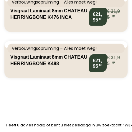
Verbouwingsopruiming – Alles moet weg!
Visgraat Laminaat 8mm CHATEAU
€
31,9
€21,
M²
HERRINGBONE K476 INCA
5
M²
95
CARPENTER OAK
Verbouwingsopruiming – Alles moet weg!
Visgraat Laminaat 8mm CHATEAU
€
31,9
€21,
M²
HERRINGBONE K488
5
M²
95
RUTHERFORD OAK
Heeft u advies nodig of bent u niet geslaagd in uw zoektocht? Wi