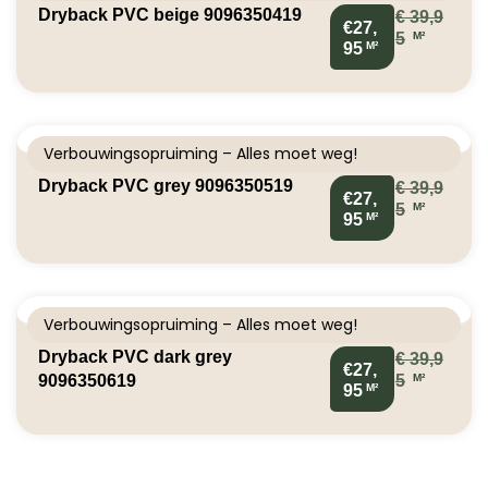
Dryback PVC beige 9096350419
€
39,9
€27,
M²
5
M²
95
Verbouwingsopruiming – Alles moet weg!
Dryback PVC grey 9096350519
€
39,9
€27,
M²
5
M²
95
Verbouwingsopruiming – Alles moet weg!
Dryback PVC dark grey
€
39,9
€27,
M²
9096350619
5
M²
95