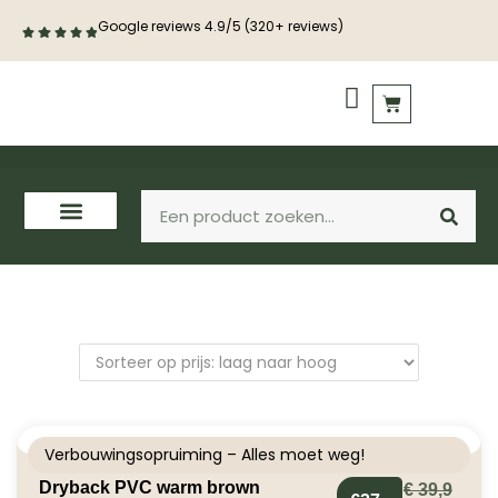
Google reviews 4.9/5 (320+ reviews)
PVC vloeren
Houten vloeren
Verbouwingsopruiming – Alles moet weg!
Dryback PVC warm brown
€
39,9