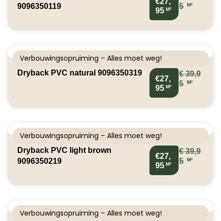
€27,
M²
9096350119
5
M²
95
Verbouwingsopruiming – Alles moet weg!
Dryback PVC natural 9096350319
€
39,9
€27,
M²
5
M²
95
Verbouwingsopruiming – Alles moet weg!
Dryback PVC light brown
€
39,9
€27,
M²
9096350219
5
M²
95
Verbouwingsopruiming – Alles moet weg!