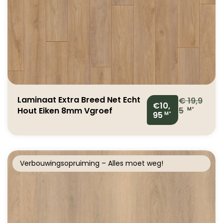
Laminaat Extra Breed Net Echt
€
19,9
€10,
Hout Eiken 8mm Vgroef
5
M²
95
M²
Verbouwingsopruiming – Alles moet weg!