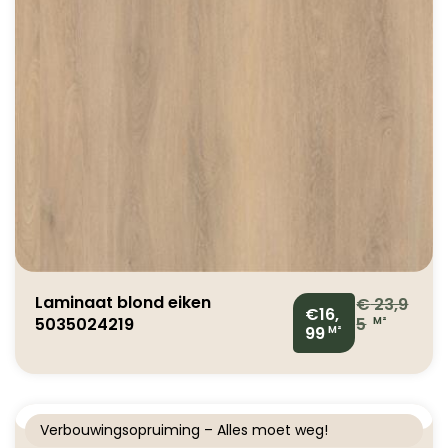
Laminaat blond eiken
€
23,9
€16,
5035024219
5
M²
99
M²
Verbouwingsopruiming – Alles moet weg!