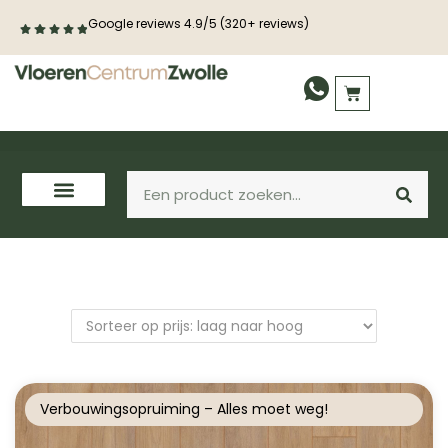
Google reviews 4.9/5 (320+ reviews)
PVC vloeren
Laminaat
Houten vloeren
Verbouwingsopruiming – Alles moet weg!