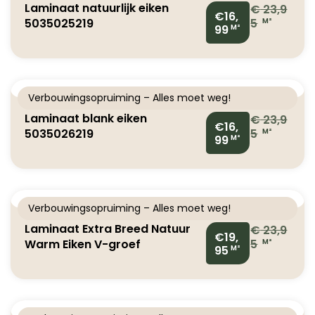
Laminaat natuurlijk eiken
€
23,9
€16,
5035025219
5
M²
99
M²
Verbouwingsopruiming – Alles moet weg!
Laminaat blank eiken
€
23,9
€16,
5035026219
5
M²
99
M²
Verbouwingsopruiming – Alles moet weg!
Laminaat Extra Breed Natuur
€
23,9
€19,
Warm Eiken V-groef
5
M²
95
M²