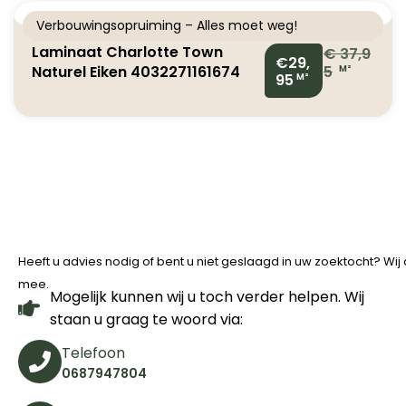
Verbouwingsopruiming – Alles moet weg!
Laminaat Charlotte Town
€
37,9
€29,
Naturel Eiken 4032271161674
5
M²
95
M²
0122110
Heeft u advies nodig of bent u niet geslaagd in uw zoektocht? Wi
mee.
Mogelijk kunnen wij u toch verder helpen. Wij
staan u graag te woord via:
Telefoon
0687947804